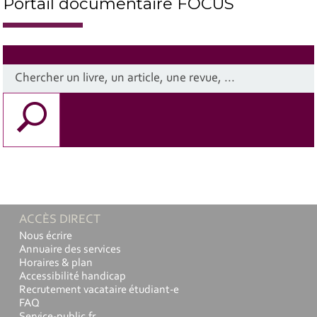
Portail documentaire FOCUS
ACCÈS DIRECT
Nous écrire
Annuaire des services
Horaires & plan
Accessibilité handicap
Recrutement vacataire étudiant-e
FAQ
Service-public.fr