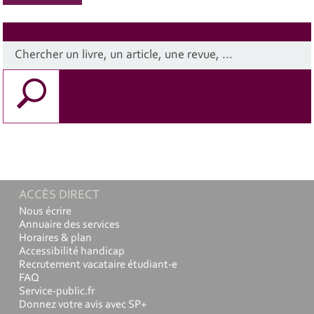
ACCÈS DIRECT
Nous écrire
Annuaire des services
Horaires & plan
Accessibilité handicap
Recrutement vacataire étudiant-e
FAQ
Service-public.fr
Donnez votre avis avec SP+