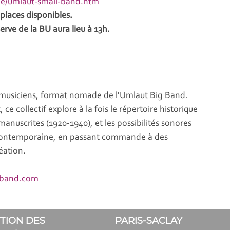
cle/umlaut-small-band.htm
s places disponibles.
erve de la BU aura lieu à 13h.
x musiciens, format nomade de l'Umlaut Big Band.
e collectif explore à la fois le répertoire historique
manuscrites (1920-1940), et les possibilités sonores
s contemporaine, en passant commande à des
éation.
gband.com
TION DES
PARIS-SACLAY