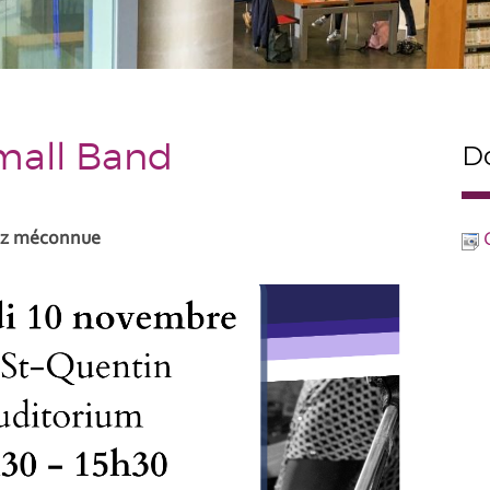
mall Band
Do
azz méconnue