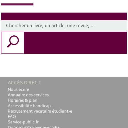
ACCÈS DIRECT
Nous écrire
Annuaire des services
Horaires & plan
Accessibilité handicap
Recrutement vacataire étudiant-e
FAQ
Service-public.fr
Donnez votre avis avec SP+