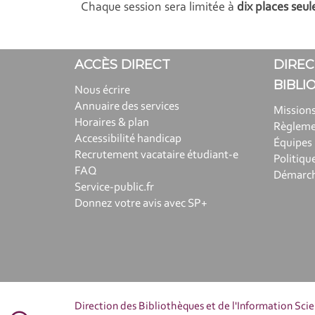
Chaque session sera limitée à
dix places seu
ACCÈS DIRECT
DIREC
BIBLI
Nous écrire
Annuaire des services
Missions
Horaires & plan
Règlem
Accessibilité handicap
Équipes
Recrutement vacataire étudiant-e
Politiqu
FAQ
Démarche
Service-public.fr
Donnez votre avis avec SP+
Direction des Bibliothèques et de l'Information Sci