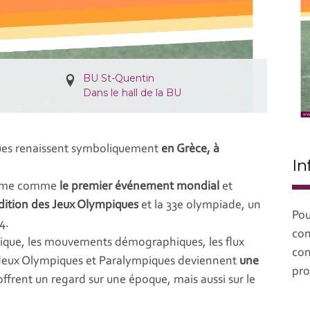
BU St-Quentin
Dans le hall de la BU
iques renaissent symboliquement
en Grèce, à
In
firme comme
le premier événement mondial
et
dition des Jeux Olympiques
et la 33e olympiade, un
Pou
4.
con
itique, les mouvements démographiques, les flux
con
s Jeux Olympiques et Paralympiques deviennent
une
pro
ffrent un regard sur une époque, mais aussi sur le