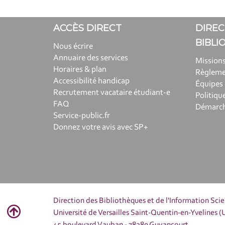
ACCÈS DIRECT
DIREC
BIBLI
Nous écrire
Annuaire des services
Missions
Horaires & plan
Règlem
Accessibilité handicap
Équipes
Recrutement vacataire étudiant-e
Politiqu
FAQ
Démarche
Service-public.fr
Donnez votre avis avec SP+
Direction des Bibliothèques et de l'Information Sci
Université de Versailles Saint-Quentin-en-Yvelines 
45 boulevard Vauban - 78280 Guyancourt