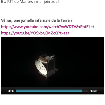
BU IUT de Mantes : mai-juin 2026
Vénus, une jumelle infernale de la Terre ?
https://www.youtube.com/watch?v=WDTA81PntEI
et
https://youtu.be/YOSxb3CMZcQ?t=125
00:00
00:32