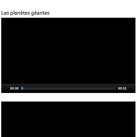
Les planètes géantes
00:00
00:51