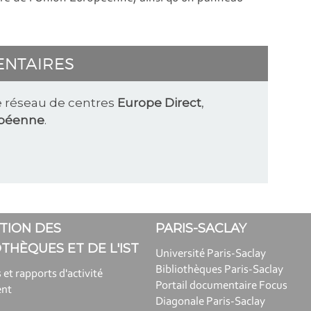
ENTAIRES
le réseau de centres
Europe Direct
,
péenne
.
TION DES
PARIS-SACLAY
OTHÈQUES ET DE L'IST
Université Paris-Saclay
Bibliothèques Paris-Saclay
 et rapports d'activité
Portail documentaire Focus
ent
Diagonale Paris-Saclay