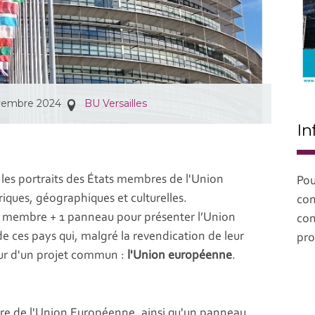
ovembre 2024
BU Versailles
In
 les portraits des États membres de l'Union
Pou
iques, géographiques et culturelles.
con
t membre + 1 panneau pour présenter l’Union
con
e ces pays qui, malgré la revendication de leur
pro
our d'un projet commun :
l'Union européenne
.
e de l'Union Européenne, ainsi qu'un panneau