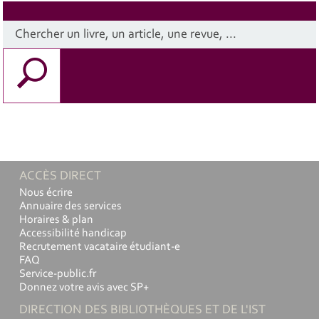
ACCÈS DIRECT
Nous écrire
Annuaire des services
Horaires & plan
Accessibilité handicap
Recrutement vacataire étudiant-e
FAQ
Service-public.fr
Donnez votre avis avec SP+
DIRECTION DES BIBLIOTHÈQUES ET DE L'IST