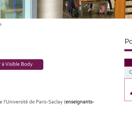
e
Po
 à Visible Body
 l'Université de Paris-Saclay (
enseignants-