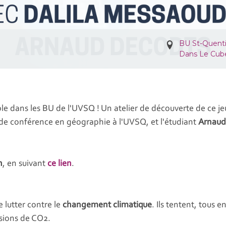
BU St-Quent
Dans Le Cub
ble dans les BU de l'UVSQ ! Un atelier de découverte de ce j
 de conférence en géographie à l'UVSQ, et l'étudiant
Arnaud
n
, en suivant
ce lien
.
e lutter contre le
changement climatique
. Ils tentent, tous 
ssions de CO2.