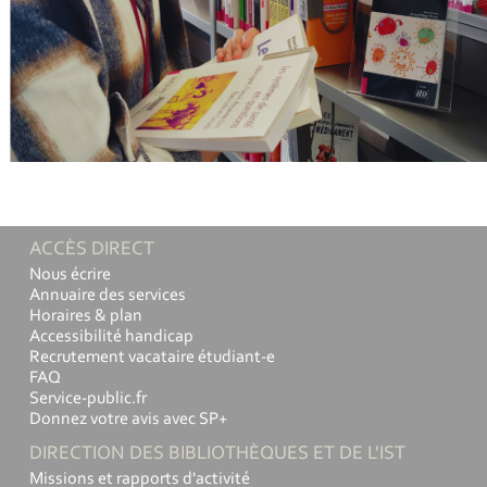
ACCÈS DIRECT
Nous écrire
Annuaire des services
Horaires & plan
Accessibilité handicap
Recrutement vacataire étudiant-e
FAQ
Service-public.fr
Donnez votre avis avec SP+
DIRECTION DES BIBLIOTHÈQUES ET DE L'IST
Missions et rapports d'activité