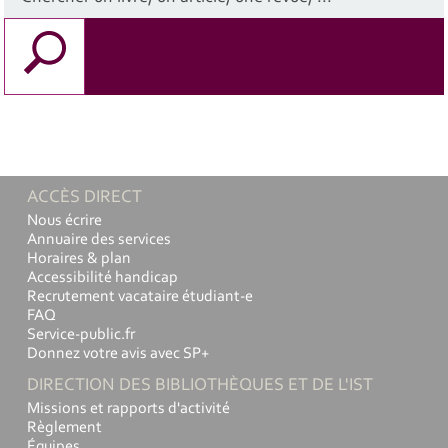
ACCÈS DIRECT
Nous écrire
Annuaire des services
Horaires & plan
Accessibilité handicap
Recrutement vacataire étudiant-e
FAQ
Service-public.fr
Donnez votre avis avec SP+
DIRECTION DES BIBLIOTHÈQUES ET DE L'IST
Missions et rapports d'activité
Règlement
Équipes