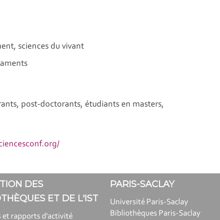
ent, sciences du vivant
icaments
rants, post-doctorants, étudiants en masters,
ciencesconf.org/
TION DES
PARIS-SACLAY
OTHÈQUES ET DE L'IST
Université Paris-Saclay
Bibliothèques Paris-Saclay
 et rapports d'activité