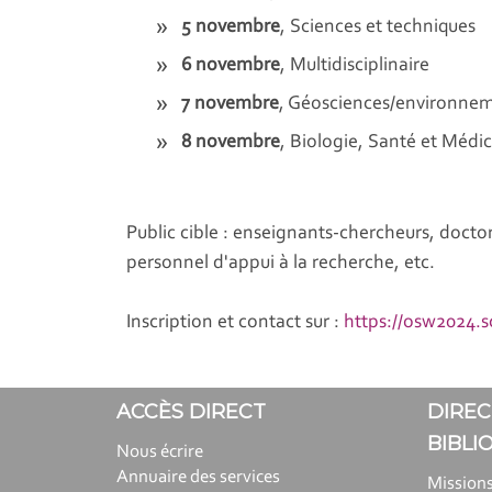
5 novembre
, Sciences et techniques
6 novembre
, Multidisciplinaire
7 novembre
, Géosciences/environnem
8 novembre
, Biologie, Santé et Méd
Public cible : enseignants-chercheurs, docto
personnel d'appui à la recherche, etc.
Inscription et contact sur :
https://osw2024.s
ACCÈS DIRECT
DIREC
BIBLI
Nous écrire
Annuaire des services
Missions